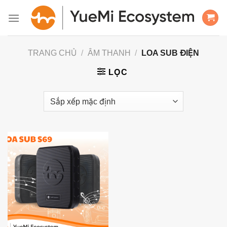
Bỏ
qua
nội
dung
TRANG CHỦ
/
ÂM THANH
/
LOA SUB ĐIỆN
LỌC