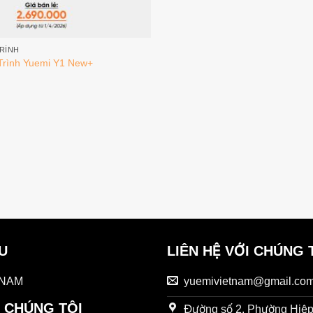
RÌNH
rình Yuemi Y1 New+
ỆU
LIÊN HỆ VỚI CHÚNG 
 NAM
yuemivietnam@gmail.co
 CHÚNG TÔI
Đường số 2, Phường Hiệp