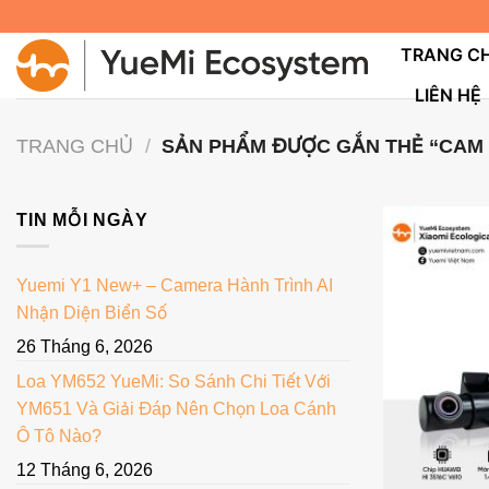
Bỏ
qua
TRANG C
nội
LIÊN HỆ
dung
TRANG CHỦ
/
SẢN PHẨM ĐƯỢC GẮN THẺ “CAM 
TIN MỖI NGÀY
Yuemi Y1 New+ – Camera Hành Trình AI
Nhận Diện Biển Số
26 Tháng 6, 2026
Loa YM652 YueMi: So Sánh Chi Tiết Với
YM651 Và Giải Đáp Nên Chọn Loa Cánh
Ô Tô Nào?
12 Tháng 6, 2026