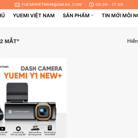
YUEMIVIETNAM@GMAIL.COM
08:00 - 17:00
HỦ
YUEMI VIỆT NAM
SẢN PHẨM
TIN MỚI MỖI 
2 MẮT”
Hiển 