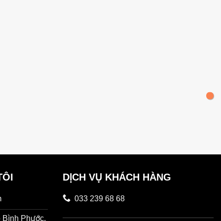
TÔI
DỊCH VỤ KHÁCH HÀNG
m
033 239 68 68
 Bình Phước,