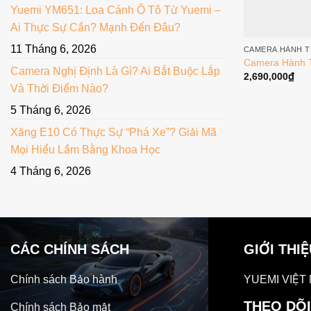
Yuemi YM651: Loa Cánh Ô Tô Từ Yuemi –
Ai Thực Sự Cần? Mạnh Đến Đâu?
11 Tháng 6, 2026
CAMERA HÀNH T
Camera Hành T
Camera Nghị Định Là Gì? Ai Bắt Buộc Lắp
2,690,000
₫
Và Thời Điểm Nào?
5 Tháng 6, 2026
Xăng E10 Có Thực Sự “Phá Xe”? Giải Mã
Mọi Hiểu Lầm Bằng Khoa Học
4 Tháng 6, 2026
CÁC CHÍNH SÁCH
GIỚI THI
Chính sách Bảo hành
YUEMI VIỆT
THEO DÕI
Chính sách Bảo mật