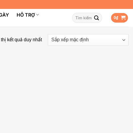
NGÀY
HỖ TRỢ
Tìm
0
₫
kiếm:
thị kết quả duy nhất