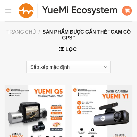
Bỏ
qua
nội
dung
TRANG CHỦ
/
SẢN PHẨM ĐƯỢC GẮN THẺ “CAM CÓ
GPS”
LỌC