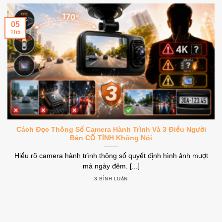
05
Th5
Cách Đọc Thông Số Camera Hành Trình Và 3 Điều Người
Bán CỐ TÌNH Không Nói
Hiểu rõ camera hành trình thông số quyết định hình ảnh mượt
mà ngày đêm. [...]
3 BÌNH LUẬN