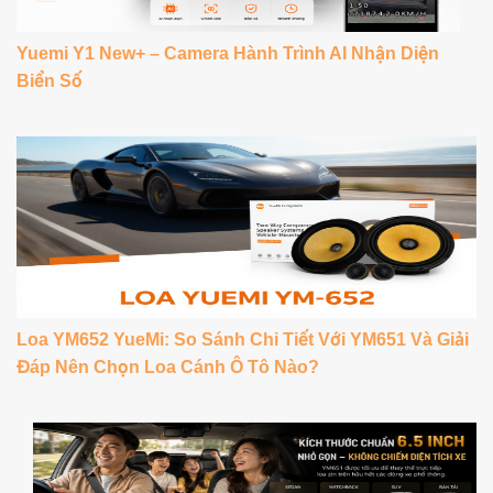
Yuemi Y1 New+ – Camera Hành Trình AI Nhận Diện
Biển Số
Loa YM652 YueMi: So Sánh Chi Tiết Với YM651 Và Giải
Đáp Nên Chọn Loa Cánh Ô Tô Nào?