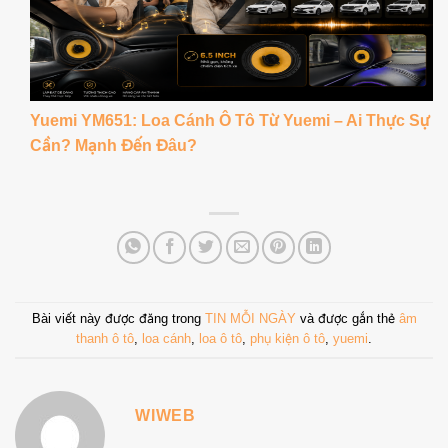
Yuemi YM651: Loa Cánh Ô Tô Từ Yuemi – Ai Thực Sự
Cần? Mạnh Đến Đâu?
Bài viết này được đăng trong
TIN MỖI NGÀY
và được gắn thẻ
âm
thanh ô tô
,
loa cánh
,
loa ô tô
,
phụ kiện ô tô
,
yuemi
.
WIWEB