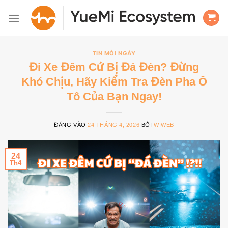
Bỏ
qua
nội
dung
TIN MỖI NGÀY
Đi Xe Đêm Cứ Bị Đá Đèn? Đừng
Khó Chịu, Hãy Kiểm Tra Đèn Pha Ô
Tô Của Bạn Ngay!
ĐĂNG VÀO
24 THÁNG 4, 2026
BỞI
WIWEB
24
Th4