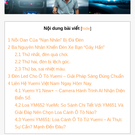
Nội dung bài viết
[
hide
]
1
Nỗi Oan Của “Nạn Nhân” Bị Đá Đèn
2
Ba Nguyên Nhân Khiến Đèn Xe Bạn “Gây Hấn”
2.1
Thứ nhất, đèn quá chói.
2.2
Thứ hai, đèn bị lệch góc.
2.3
Thứ ba, sai nhiệt màu.
3
Đèn Led Cho Ô Tô Yuemi – Giải Pháp Sáng Đúng Chuẩn
4
Liên Hệ Yuemi Việt Nam Ngay Hôm Nay
4.1
Yuemi Y1 New+ – Camera Hành Trình AI Nhận Diện
Biển Số
4.2
Loa YM652 YueMi: So Sánh Chi Tiết Với YM651 Và
Giải Đáp Nên Chọn Loa Cánh Ô Tô Nào?
4.3
Yuemi YM651: Loa Cánh Ô Tô Từ Yuemi – Ai Thực
Sự Cần? Mạnh Đến Đâu?