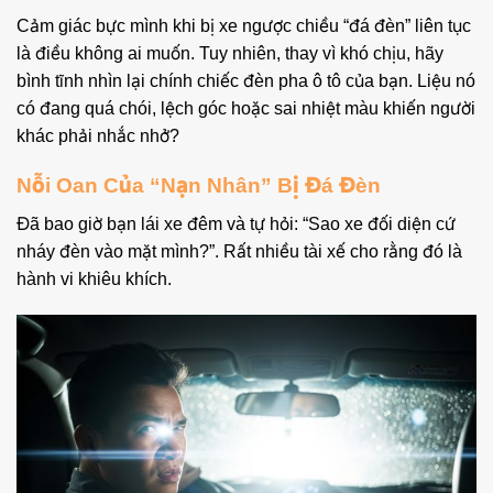
Cảm giác bực mình khi bị xe ngược chiều “đá đèn” liên tục
là điều không ai muốn. Tuy nhiên, thay vì khó chịu, hãy
bình tĩnh nhìn lại chính chiếc đèn pha ô tô của bạn. Liệu nó
có đang quá chói, lệch góc hoặc sai nhiệt màu khiến người
khác phải nhắc nhở?
Nỗi Oan Của “Nạn Nhân” Bị Đá Đèn
Đã bao giờ bạn lái xe đêm và tự hỏi: “Sao xe đối diện cứ
nháy đèn vào mặt mình?”. Rất nhiều tài xế cho rằng đó là
hành vi khiêu khích.