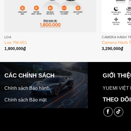
LOA
CAMERA HÀNH T
Loa YM-651
Camera Hành T
1,800,000
₫
3,290,000
₫
CÁC CHÍNH SÁCH
GIỚI THI
Chính sách Bảo hành
YUEMI VIỆT
THEO DÕI
Chính sách Bảo mật