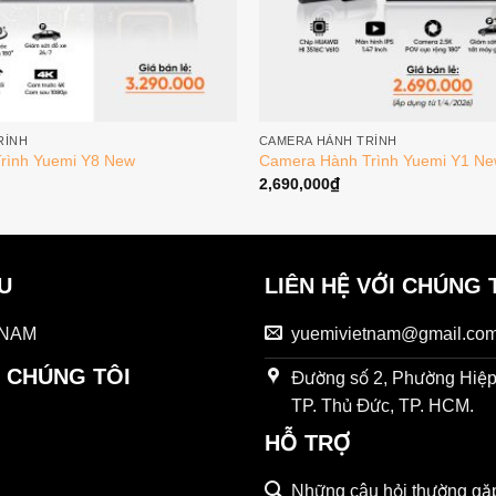
RÌNH
CAMERA HÀNH TRÌNH
rình Yuemi Y8 New
Camera Hành Trình Yuemi Y1 N
2,690,000
₫
ỆU
LIÊN HỆ VỚI CHÚNG 
 NAM
yuemivietnam@gmail.co
 CHÚNG TÔI
Đường số 2, Phường Hiệp
TP. Thủ Đức, TP. HCM.
HỖ TRỢ
Những câu hỏi thường gặ