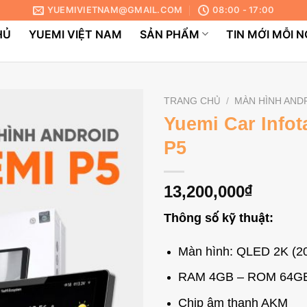
YUEMIVIETNAM@GMAIL.COM
08:00 - 17:00
HỦ
YUEMI VIỆT NAM
SẢN PHẨM
TIN MỚI MỖI 
TRANG CHỦ
/
MÀN HÌNH AND
Yuemi Car Info
P5
13,200,000
₫
Thông số kỹ thuật:
Màn hình: QLED 2K (20
RAM 4GB – ROM 64G
Chip âm thanh AKM