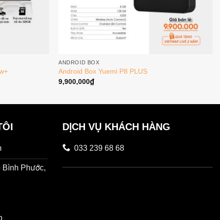
ANDROID BOX
ew+
Android Box Yuemi P8 PLUS
9,900,000
₫
TÔI
DỊCH VỤ KHÁCH HÀNG
m
033 239 68 68
 Bình Phước,
p