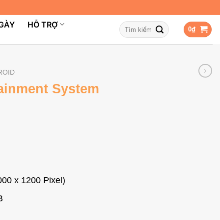
NGÀY
HỖ TRỢ
Tìm
0
₫
kiếm:
ROID
tainment System
00 x 1200 Pixel)
B