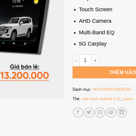
Touch Screen
AHD Camera
Multi-Band EQ
5G Carplay
Yuemi Car Infotainment Syste
THÊM VÀO
Danh mục:
MÀN HÌNH ANDROID
Thẻ:
màn hình android ô tô
,
yuemi