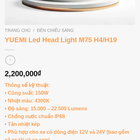
TRANG CHỦ
/
ĐÈN CHIẾU SÁNG
YUEMI Led Head Light M75 H4/H19
2,200,000
₫
Thông số kỹ thuật:
• Công suất: 150W
• Nhiệt màu: 4300K
• Độ sáng: 15.000 – 22.500 Lumens
• Chống nước chuẩn IP68
• Tản nhiệt kép
• Phù hợp cho xe có dòng điện 12V và 24V (bao gồm
cả xe tải và xe con).