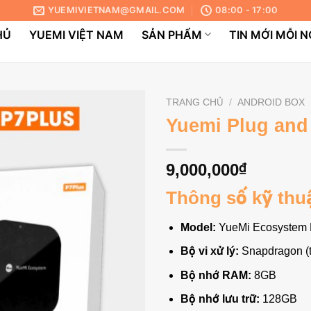
YUEMIVIETNAM@GMAIL.COM
08:00 - 17:00
HỦ
YUEMI VIỆT NAM
SẢN PHẨM
TIN MỚI MỖI 
TRANG CHỦ
/
ANDROID BOX
Yuemi Plug and 
9,000,000
₫
Thông số kỹ thu
Model:
YueMi Ecosystem P
Bộ vi xử lý:
Snapdragon (tố
Bộ nhớ RAM:
8GB
Bộ nhớ lưu trữ:
128GB