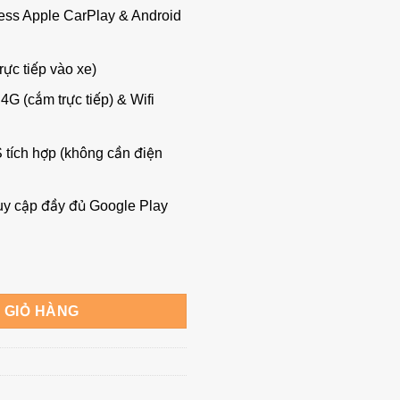
ess Apple CarPlay & Android
ực tiếp vào xe)
4G (cắm trực tiếp) & Wifi
ích hợp (không cần điện
ruy cập đầy đủ Google Play
ố lượng
 GIỎ HÀNG