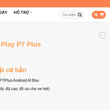
NGÀY
HỖ TRỢ
Tìm
0
₫
kiếm:
Play P7 Plus
ật cơ bản
7Plus Android AI Box
c độ cao, tối ưu cho xe hơi)