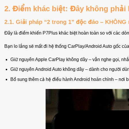
2. Điểm khác biệt: Đây không phải hộ
2.1. Giải pháp “2 trong 1” độc đáo – KHÔNG 
Đây là điểm khiến P7Plus khác biệt hoàn toàn so với các dòn
Bạn lo lắng sẽ mất đi hệ thống CarPlay/Android Auto gốc c
Giữ nguyên Apple CarPlay không dây – vẫn nghe gọi, nhắn
Giữ nguyên Android Auto không dây – dành cho người dù
Bổ sung thêm cả hệ điều hành Android hoàn chỉnh – nơi bạ