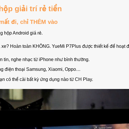
p giải trí rẻ tiền
mất đi, chỉ THÊM vào
g hộp Android giá rẻ.
ủa xe? Hoàn toàn KHÔNG. YueMi P7Plus được thiết kế để hoạt 
 tin, nghe nhạc từ iPhone như bình thường.
ng điện thoại Samsung, Xiaomi, Oppo…
n có thể cài bất kỳ ứng dụng nào từ CH Play.