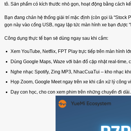
tô. Sản phẩm có kích thước nhỏ gọn, hoạt động bằng cách kết
Bạn đang chán hệ thống giải trí mặc định (còn gọi là “Stock 
gọn này vào cổng USB, ngay lập tức màn hình xe bạn được “h
Công dụng thực tế bạn sẽ dùng ngay sau khi cắm:
Xem YouTube, Netflix, FPT Play trực tiếp trên màn hình lớ
Dùng Google Maps, Waze với bản đồ cập nhật real-time, c
Nghe nhạc Spotify, Zing MP3, NhacCuaTui – kho nhạc khổ
Họp Zoom, Google Meet ngay trên xe khi cần xử lý công v
Dạy con học, cho con xem phim trên những chuyến đi dài.