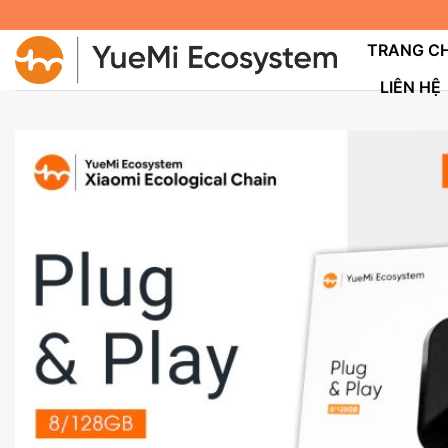
Bỏ
qua
TRANG C
nội
LIÊN HỆ
dung