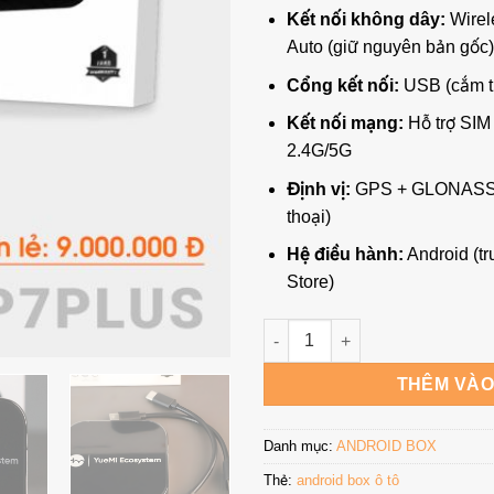
Kết nối không dây:
Wirel
Auto (giữ nguyên bản gốc)
Cổng kết nối:
USB (cắm tr
Kết nối mạng:
Hỗ trợ SIM 
2.4G/5G
Định vị:
GPS + GLONASS t
thoại)
Hệ điều hành:
Android (t
Store)
Yuemi Plug and Play P7 Plus s
THÊM VÀO
Danh mục:
ANDROID BOX
Thẻ:
android box ô tô