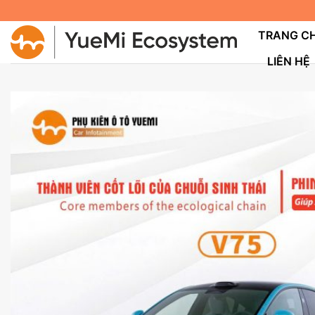
Bỏ
qua
TRANG C
nội
LIÊN HỆ
dung