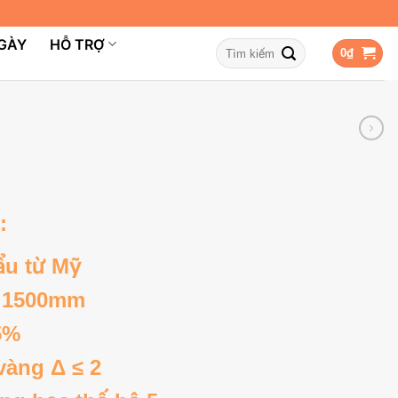
NGÀY
HỖ TRỢ
Tìm
0
₫
kiếm:
:
ẩu từ Mỹ
x 1500mm
5%
vàng Δ ≤ 2