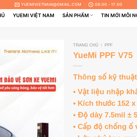
YUEMIVIETNAM@GMAIL.COM
08:00 - 17:00
HỦ
YUEMI VIỆT NAM
SẢN PHẨM
TIN MỚI MỖI 
TRANG CHỦ
/
PPF
YueMi PPF V75
Thông số kỹ thuật
• Vật liệu nhập kh
• Kích thước 152 
• Độ dày 7.5mil ± 
• Cấp độ chống ố 