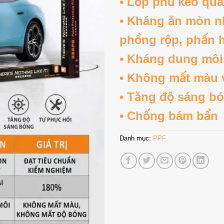
• Lớp phủ keo qu
• Kháng ăn mòn n
phồng rộp, phấn 
• Kháng dung môi
• Không mất màu 
• Tăng độ sáng b
• Chống bám bẩn
Danh mục:
PPF