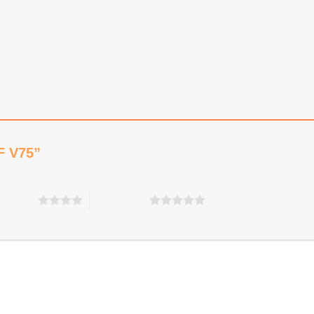
PF V75”
ên 5 sao
5 trên 5 sao