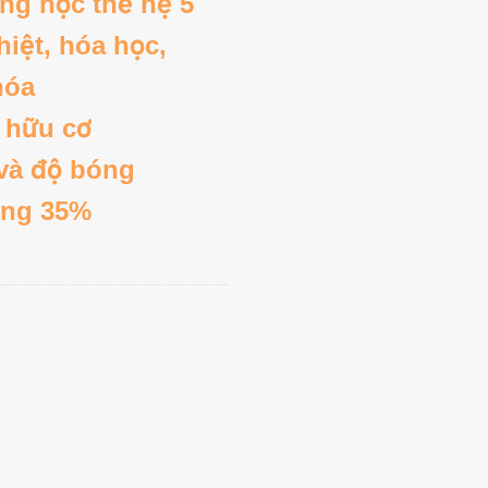
ang học
thế hệ 5
hiệt, hóa
học,
hóa
 hữu cơ
và độ bóng
óng 35%