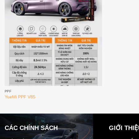
PPF
YueMi PPF V85
CÁC CHÍNH SÁCH
GIỚI THI