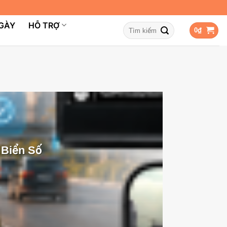
NGÀY
HỖ TRỢ
Tìm
0
₫
kiếm:
 Biển Số