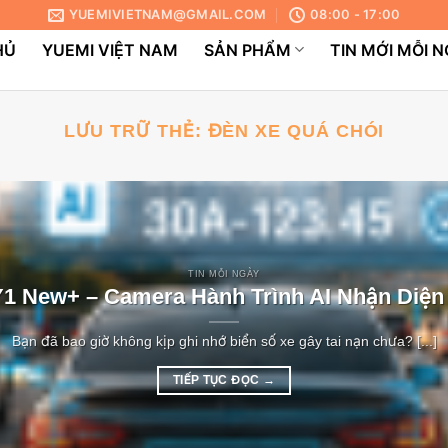
YUEMIVIETNAM@GMAIL.COM
08:00 - 17:00
HỦ
YUEMI VIỆT NAM
SẢN PHẨM
TIN MỚI MỖI 
LƯU TRỮ THẺ:
ĐÈN XE QUÁ CHÓI
TIN MỖI NGÀY
1 New+ – Camera Hành Trình AI Nhận Diện
Bạn đã bao giờ không kịp ghi nhớ biển số xe gây tai nạn chưa? [...]
TIẾP TỤC ĐỌC
→