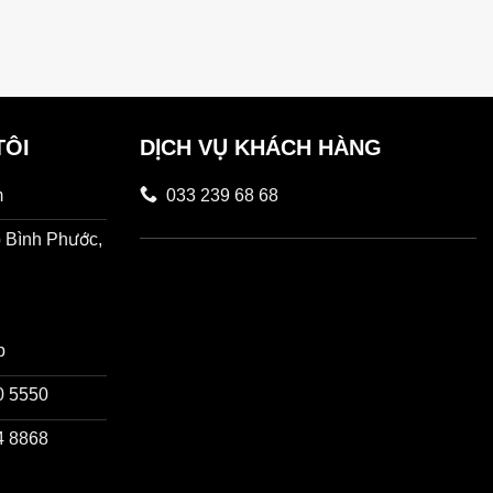
TÔI
DỊCH VỤ KHÁCH HÀNG
m
033 239 68 68
 Bình Phước,
p
50 5550
94 8868