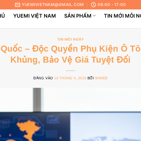
YUEMIVIETNAM@GMAIL.COM
08:00 - 17:00
HỦ
YUEMI VIỆT NAM
SẢN PHẨM
TIN MỚI MỖI 
TIN MỖI NGÀY
 Quốc – Độc Quyền Phụ Kiện Ô Tô
Khủng, Bảo Vệ Giá Tuyệt Đối
ĐĂNG VÀO
10 THÁNG 4, 2026
BỞI
WIWEB