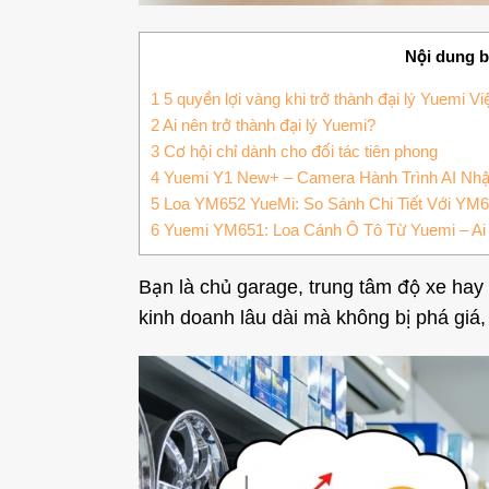
Nội dung bà
1
5 quyền lợi vàng khi trở thành đại lý Yuemi V
2
Ai nên trở thành đại lý Yuemi?
3
Cơ hội chỉ dành cho đối tác tiên phong
4
Yuemi Y1 New+ – Camera Hành Trình AI Nhậ
5
Loa YM652 YueMi: So Sánh Chi Tiết Với YM
6
Yuemi YM651: Loa Cánh Ô Tô Từ Yuemi – A
Bạn là chủ garage, trung tâm độ xe hay
kinh doanh lâu dài mà không bị phá giá,