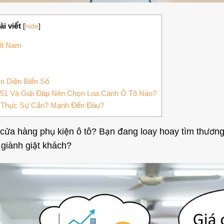
i viết
[
hide
]
iệt Nam
n Diện Biển Số
651 Và Giải Đáp Nên Chọn Loa Cánh Ô Tô Nào?
i Thực Sự Cần? Mạnh Đến Đâu?
 cửa hàng phụ kiện ô tô? Bạn đang loay hoay tìm thương
 giành giật khách?