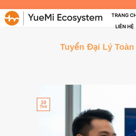
Bỏ
qua
TRANG C
nội
LIÊN HỆ
dung
Tuyển Đại Lý Toàn
10
Th4